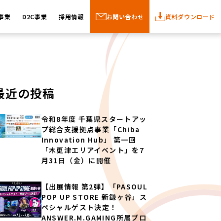
事業
D2C事業
採用情報
お問い合わせ
資料ダウンロード
最近の投稿
令和8年度 千葉県スタートアッ
プ総合支援拠点事業「Chiba
Innovation Hub」 第一回
「木更津エリアイベント」を7
月31日（金）に開催
【出展情報 第2弾】「PASOUL
POP UP STORE 新鎌ヶ谷」ス
ペシャルゲスト決定！
ANSWER.M.GAMING所属プロ