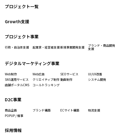
プロジェクト一覧
Growth支援
プロジェクト事業
ブランド・商品開発
行政・自治体支援
起業家・経営者支援
新規事業開発支援
支援
デジタルマーケティング事業
Web制作
Web広告
SEOサービス
UI/UX改善
SNS運用サービス
クリエイティブ制作
動画制作
システム開発
店舗ポータルCMS
コールトラッキング
D2C事業
商品企画
ブランド構築
ECサイト構築
物流支援
POPUP / 催事
採用情報