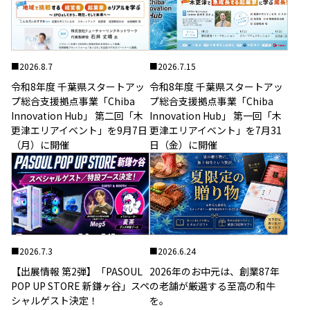
■
2026.8.7
■
2026.7.15
令和8年度 千葉県スタートアッ
令和8年度 千葉県スタートアッ
プ総合支援拠点事業「Chiba
プ総合支援拠点事業「Chiba
Innovation Hub」 第二回「木
Innovation Hub」 第一回「木
更津エリアイベント」を9月7日
更津エリアイベント」を7月31
（月）に開催
日（金）に開催
■
2026.7.3
■
2026.6.24
【出展情報 第2弾】「PASOUL
2026年のお中元は、創業87年
POP UP STORE 新鎌ヶ谷」スペ
の老舗が厳選する至高の和牛
シャルゲスト決定！
を。