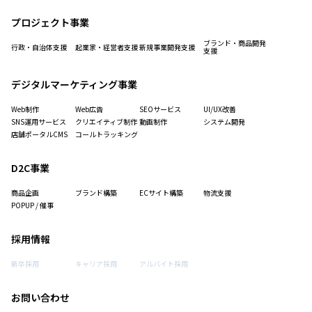
プロジェクト事業
ブランド・商品開発
行政・自治体支援
起業家・経営者支援
新規事業開発支援
支援
デジタルマーケティング事業
Web制作
Web広告
SEOサービス
UI/UX改善
SNS運用サービス
クリエイティブ制作
動画制作
システム開発
店舗ポータルCMS
コールトラッキング
D2C事業
商品企画
ブランド構築
ECサイト構築
物流支援
POPUP / 催事
採用情報
新卒採用
キャリア採用
アルバイト採用
お問い合わせ