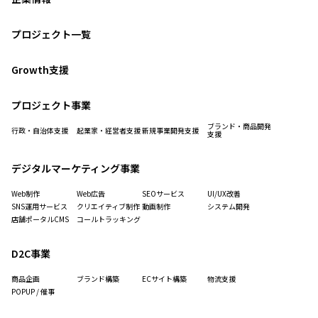
プロジェクト一覧
Growth支援
プロジェクト事業
ブランド・商品開発
行政・自治体支援
起業家・経営者支援
新規事業開発支援
支援
デジタルマーケティング事業
Web制作
Web広告
SEOサービス
UI/UX改善
SNS運用サービス
クリエイティブ制作
動画制作
システム開発
店舗ポータルCMS
コールトラッキング
D2C事業
商品企画
ブランド構築
ECサイト構築
物流支援
POPUP / 催事