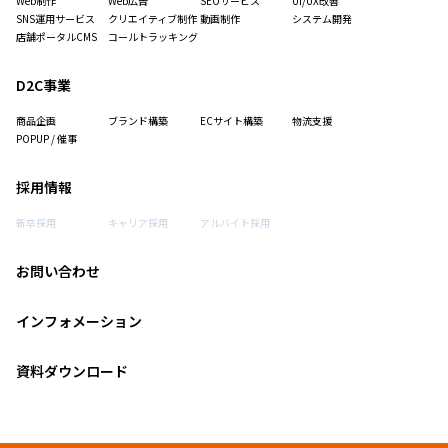
Web制作
Web広告
SEOサービス
UI/UX改善
SNS運用サービス
クリエイティブ制作
動画制作
システム開発
店舗ポータルCMS
コールトラッキング
D2C事業
商品企画
ブランド構築
ECサイト構築
物流支援
POPUP / 催事
採用情報
新卒採用
キャリア採用
アルバイト採用
お問い合わせ
インフォメーション
資料ダウンロード