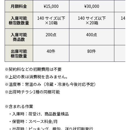
月額料金
¥15,000
¥30,000
¥
入庫可能
140 サイズ以下
140 サイズ以下
14
梱包数数量
×10箱
×20箱
入庫可能
200点
400点
商品数
出庫可能
40件
80件
梱包数量
※契約料などの初期費用は不要
※上記の表は消費税を含みません。
※温度帯：常温のみ（冷蔵・冷凍も今後対応予定）
※出荷時チラシ1種の同梱可能
※含まれる作業
・入庫時：荷受け、商品数量検品
・保管時：スペース料金/月
・出荷時：ピッキング、梱包、送り状印刷発行