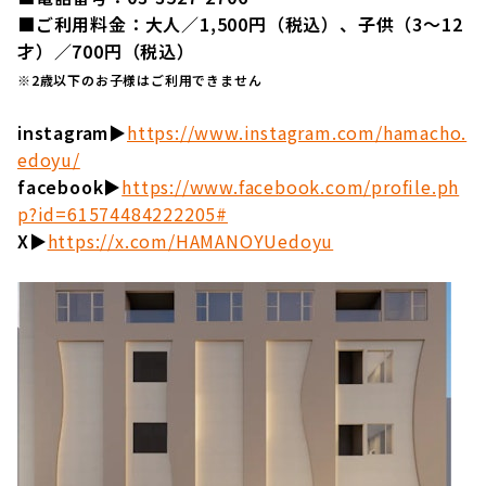
■ご利用料金：大人／1,500円（税込）、子供（3～12
才）／700円（税込）
※2歳以下のお子様はご利用できません
instagram▶︎
https://www.instagram.com/hamacho.
edoyu/
facebook▶︎
https://www.facebook.com/profile.ph
p?id=61574484222205#
X▶︎
https://x.com/HAMANOYUedoyu