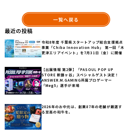
一覧へ戻る
最近の投稿
令和8年度 千葉県スタートアップ総合支援拠点
事業「Chiba Innovation Hub」 第一回「木
更津エリアイベント」を7月31日（金）に開催
【出展情報 第2弾】「PASOUL POP UP
STORE 新鎌ヶ谷」スペシャルゲスト決定！
ANSWER.M.GAMING所属プロゲーマー
「Meg5」選手が来場
2026年のお中元は、創業87年の老舗が厳選す
る至高の和牛を。