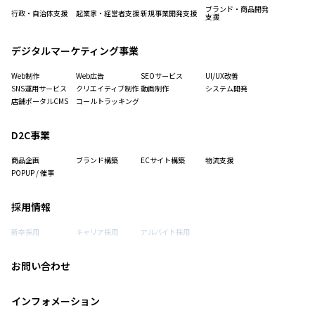
ブランド・商品開発
行政・自治体支援
起業家・経営者支援
新規事業開発支援
支援
デジタルマーケティング事業
Web制作
Web広告
SEOサービス
UI/UX改善
SNS運用サービス
クリエイティブ制作
動画制作
システム開発
店舗ポータルCMS
コールトラッキング
D2C事業
商品企画
ブランド構築
ECサイト構築
物流支援
POPUP / 催事
採用情報
新卒採用
キャリア採用
アルバイト採用
お問い合わせ
インフォメーション