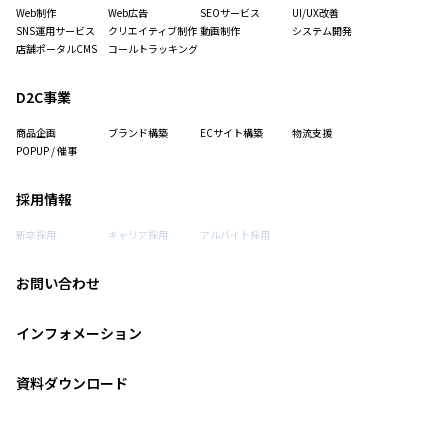
Web制作
Web広告
SEOサービス
UI/UX改善
SNS運用サービス
クリエイティブ制作
動画制作
システム開発
店舗ポータルCMS
コールトラッキング
D2C事業
商品企画
ブランド構築
ECサイト構築
物流支援
POPUP / 催事
採用情報
新卒採用
キャリア採用
アルバイト採用
お問い合わせ
インフォメーション
資料ダウンロード