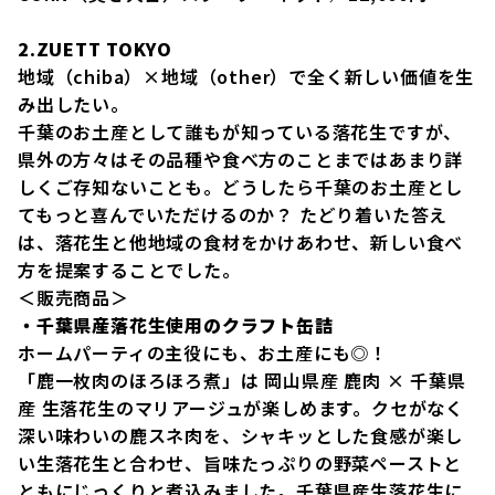
2.ZUETT TOKYO
地域（chiba）×地域（other）で全く新しい価値を生
み出したい。
千葉のお土産として誰もが知っている落花生ですが、
県外の方々はその品種や食べ方のことまではあまり詳
しくご存知ないことも。どうしたら千葉のお土産とし
てもっと喜んでいただけるのか？ たどり着いた答え
は、落花生と他地域の食材をかけあわせ、新しい食べ
方を提案することでした。
＜販売商品＞
・千葉県産落花生使用のクラフト缶詰
ホームパーティの主役にも、お土産にも◎！
「鹿一枚肉のほろほろ煮」は 岡山県産 鹿肉 × 千葉県
産 生落花生のマリアージュが楽しめます。クセがなく
深い味わいの鹿スネ肉を、シャキッとした食感が楽し
い生落花生と合わせ、旨味たっぷりの野菜ペーストと
ともにじっくりと煮込みました。千葉県産生落花生に