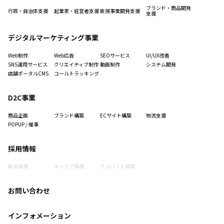
ブランド・商品開発
行政・自治体支援
起業家・経営者支援
新規事業開発支援
支援
デジタルマーケティング事業
Web制作
Web広告
SEOサービス
UI/UX改善
SNS運用サービス
クリエイティブ制作
動画制作
システム開発
店舗ポータルCMS
コールトラッキング
D2C事業
商品企画
ブランド構築
ECサイト構築
物流支援
POPUP / 催事
採用情報
新卒採用
キャリア採用
アルバイト採用
お問い合わせ
インフォメーション