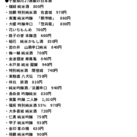
●千葉県内27酒蔵の日本酒
・篠緑 純米酒 800円
・旭鶴 特別純米酒 佐倉城 970円
・東灘 純米吟醸 「朝市娘」 860円
・大姫 吟醸辛口 「惣兵衛」 800円
・花いちもんめ 700円
・銚子の誉 本醸造 660円
・稲花 純米かもし酒 830円
・岩の井 山廃辛口純米 840円
・梅一輪 純米酒 700円
・金波銀波 寿萬亀 840円
・木戸泉 純米 醍醐 940円
・特別純米酒 関宿城 740円
・東魁盛 八犬伝 750円
・祥兆 原酒 810円
・純米吟醸酒／淡麗辛口 940円
・長命泉 吟醸純米 830円
・東薫 吟醸 二人静 1,010円
・福祝 特別純米酒 55％ 970円
・大多喜城 純米酒 720円
・仁勇 純米吟醸 750円
・甲子 純米吟醸 930円
・金印 峯の精 630円
・飛鶴 純米吟醸 900円