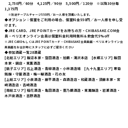
2,750円／60分 4,125円／90分 5,500円／120分 ※以降30分毎
1,375円
※別途テーブルチャージ550円／お一人様を頂戴いたします。
◆オプション：個室をご利用の場合、個室料金550円／お一人様を申し受
けます。
◆JRE CARD、JRE POINTカードをお持ちの方・CHIBASAKE.COM会
員・ペリエオンライン会員は個室料金利用時無料＆飲食代5%off
※JRE CARDもしくはJRE POINTカード・CHIBASAKE会員画面・ペリエオンライン会
員画面をお会計時にスタッフに必ずご提示ください
◆参加酒蔵一覧28酒蔵
[北総エリア] 飯沼本家・窪田酒造・旭鶴・滝沢本店 [水郷エリア] 飯田
本家・鍋店・東薫酒造
[銚子エリア] 石上酒造・青柳酒造・小林酒造場 [九十九里エリア] 寒菊
銘醸・守屋酒造・梅一輪酒造・花の友
[上総エリア] 小泉酒造・藤平酒造・森酒造店・和蔵酒造・須藤本家・宮
崎酒造店・吉崎酒造
[南総エリア] 稲花酒造・亀田酒造・豊乃鶴酒造・東灘醸造・岩瀬酒造・
木戸泉酒造・吉野酒造