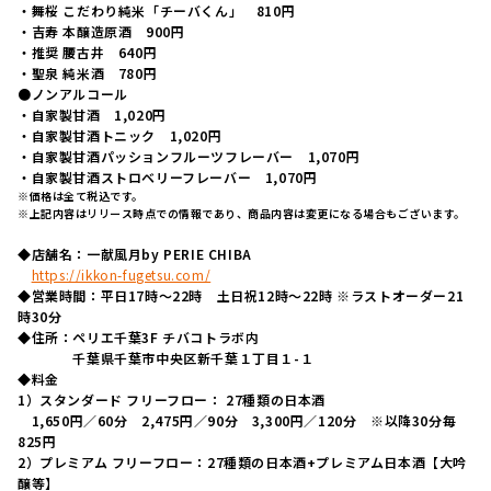
・舞桜 こだわり純米「チーバくん」 810円
・吉寿 本醸造原酒 900円
・推奨 腰古井 640円
・聖泉 純米酒 780円
●ノンアルコール
・自家製甘酒 1,020円
・自家製甘酒トニック 1,020円
・自家製甘酒パッションフルーツフレーバー 1,070円
・自家製甘酒ストロベリーフレーバー 1,070円
※価格は全て税込です。
※上記内容はリリース時点での情報であり、商品内容は変更になる場合もございます。
◆店舗名：一献風月by PERIE CHIBA
https://ikkon-fugetsu.com/
◆営業時間：平日17時～22時 土日祝12時～22時 ※ラストオーダー21
時30分
◆住所：ペリエ千葉3F チバコトラボ内
千葉県千葉市中央区新千葉１丁目１-１
◆料金
1）スタンダード フリーフロー： 27種類の日本酒
1,650円／60分 2,475円／90分 3,300円／120分 ※以降30分毎
825円
2）プレミアム フリーフロー：27種類の日本酒+プレミアム日本酒【大吟
醸等】