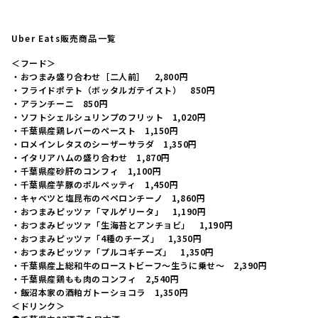
Uber Eats販売商品一覧
＜フード＞
・おつまみ盛り合わせ［二人前］ 2,800円
・フライドポテト（ボッタルガテイスト） 850円
・アランチーニ 850円
・ソフトシェルシュリンプのフリット 1,020円
・千葉県産鶏レバーのペースト 1,150円
・ロメインレタスのシーザーサラダ 1,350円
・イタリアハムの盛り合わせ 1,870円
・千葉県産砂肝のコンフィ 1,100円
・千葉県産芋豚のポルペッティ 1,450円
・キャベツと塩昆布のペペロンチーノ 1,860円
・おつまみピッツァ「マルゲリータ」 1,190円
・おつまみピッツァ「生海苔とアンチョビ」 1,190円
・おつまみピッツァ「4種のチーズ」 1,350円
・おつまみピッツァ「プルコギチーズ」 1,350円
・千葉県産上総和牛のローストビーフ～生うに乗せ～ 2,390円
・千葉県産鶏もも肉のコンフィ 2,540円
・飯沼本家の酒粕ガトーショコラ 1,350円
＜ドリンク＞