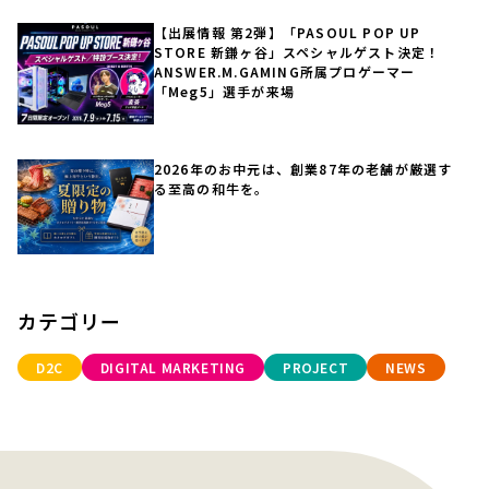
【出展情報 第2弾】「PASOUL POP UP
STORE 新鎌ヶ谷」スペシャルゲスト決定！
ANSWER.M.GAMING所属プロゲーマー
「Meg5」選手が来場
2026年のお中元は、創業87年の老舗が厳選す
る至高の和牛を。
カテゴリー
D2C
DIGITAL MARKETING
PROJECT
NEWS