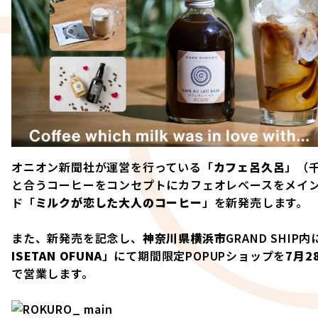
オニオン新聞社が運営を行っている「
カフェ呂久呂
」（
と合うコーヒーをコンセプトにカフェオレベースをメイ
ド「
ミルクが恋した大人のコーヒー
」を新発売します。
また、新発売を記念し、
神奈川県横浜市
GRAND SHIP
ISETAN OFUNA
」にて期間限定POPUPショップを
7月2
で営業します。