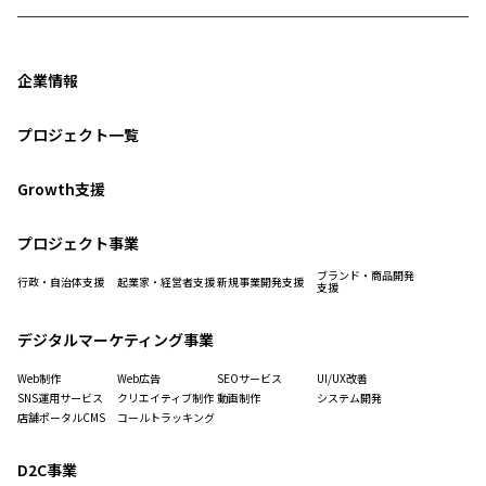
企業情報
プロジェクト一覧
Growth支援
プロジェクト事業
ブランド・商品開発
行政・自治体支援
起業家・経営者支援
新規事業開発支援
支援
デジタルマーケティング事業
Web制作
Web広告
SEOサービス
UI/UX改善
SNS運用サービス
クリエイティブ制作
動画制作
システム開発
店舗ポータルCMS
コールトラッキング
D2C事業