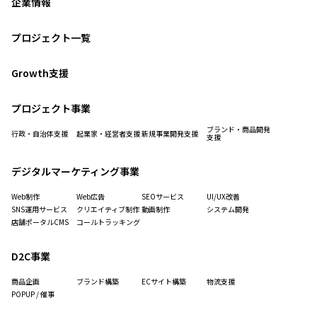
企業情報
プロジェクト一覧
Growth支援
プロジェクト事業
ブランド・商品開発
行政・自治体支援
起業家・経営者支援
新規事業開発支援
支援
デジタルマーケティング事業
Web制作
Web広告
SEOサービス
UI/UX改善
SNS運用サービス
クリエイティブ制作
動画制作
システム開発
店舗ポータルCMS
コールトラッキング
D2C事業
商品企画
ブランド構築
ECサイト構築
物流支援
POPUP / 催事