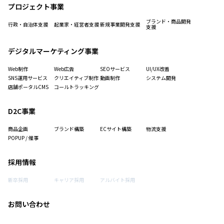
プロジェクト事業
ブランド・商品開発
行政・自治体支援
起業家・経営者支援
新規事業開発支援
支援
デジタルマーケティング事業
Web制作
Web広告
SEOサービス
UI/UX改善
SNS運用サービス
クリエイティブ制作
動画制作
システム開発
店舗ポータルCMS
コールトラッキング
D2C事業
商品企画
ブランド構築
ECサイト構築
物流支援
POPUP / 催事
採用情報
新卒採用
キャリア採用
アルバイト採用
お問い合わせ