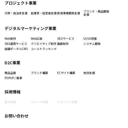
プロジェクト事業
ブランド・商品開発
行政・自治体支援
起業家・経営者支援
新規事業開発支援
支援
デジタルマーケティング事業
Web制作
Web広告
SEOサービス
UI/UX改善
SNS運用サービス
クリエイティブ制作
動画制作
システム開発
店舗ポータルCMS
コールトラッキング
D2C事業
商品企画
ブランド構築
ECサイト構築
物流支援
POPUP / 催事
採用情報
新卒採用
キャリア採用
アルバイト採用
お問い合わせ