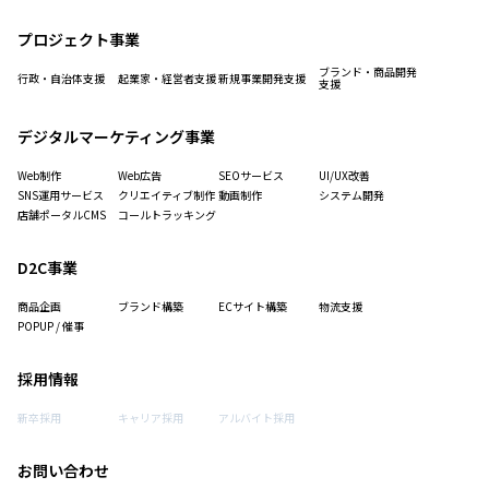
プロジェクト事業
ブランド・商品開発
行政・自治体支援
起業家・経営者支援
新規事業開発支援
支援
デジタルマーケティング事業
Web制作
Web広告
SEOサービス
UI/UX改善
SNS運用サービス
クリエイティブ制作
動画制作
システム開発
店舗ポータルCMS
コールトラッキング
D2C事業
商品企画
ブランド構築
ECサイト構築
物流支援
POPUP / 催事
採用情報
新卒採用
キャリア採用
アルバイト採用
お問い合わせ