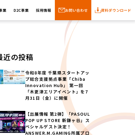
事業
D2C事業
採用情報
お問い合わせ
資料ダウンロード
最近の投稿
令和8年度 千葉県スタートアッ
プ総合支援拠点事業「Chiba
Innovation Hub」 第一回
「木更津エリアイベント」を7
月31日（金）に開催
【出展情報 第2弾】「PASOUL
POP UP STORE 新鎌ヶ谷」ス
ペシャルゲスト決定！
ANSWER.M.GAMING所属プロ