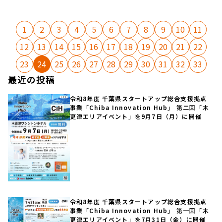
1
2
3
4
5
6
7
8
9
10
11
12
13
14
15
16
17
18
19
20
21
22
23
24
25
26
27
28
29
30
31
32
33
最近の投稿
令和8年度 千葉県スタートアップ総合支援拠点
事業「Chiba Innovation Hub」 第二回「木
更津エリアイベント」を9月7日（月）に開催
令和8年度 千葉県スタートアップ総合支援拠点
事業「Chiba Innovation Hub」 第一回「木
更津エリアイベント」を7月31日（金）に開催