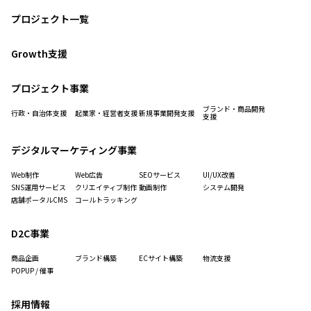
プロジェクト一覧
Growth支援
プロジェクト事業
ブランド・商品開発
行政・自治体支援
起業家・経営者支援
新規事業開発支援
支援
デジタルマーケティング事業
Web制作
Web広告
SEOサービス
UI/UX改善
SNS運用サービス
クリエイティブ制作
動画制作
システム開発
店舗ポータルCMS
コールトラッキング
D2C事業
商品企画
ブランド構築
ECサイト構築
物流支援
POPUP / 催事
採用情報