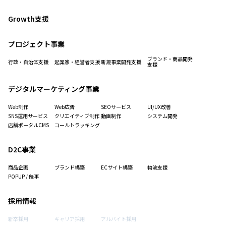
Growth支援
プロジェクト事業
ブランド・商品開発
行政・自治体支援
起業家・経営者支援
新規事業開発支援
支援
デジタルマーケティング事業
Web制作
Web広告
SEOサービス
UI/UX改善
SNS運用サービス
クリエイティブ制作
動画制作
システム開発
店舗ポータルCMS
コールトラッキング
D2C事業
商品企画
ブランド構築
ECサイト構築
物流支援
POPUP / 催事
採用情報
新卒採用
キャリア採用
アルバイト採用