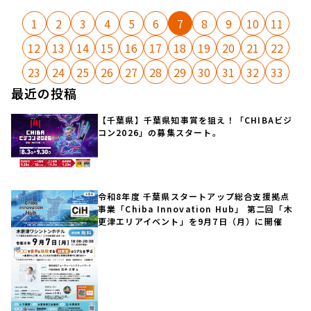
1
2
3
4
5
6
7
8
9
10
11
12
13
14
15
16
17
18
19
20
21
22
23
24
25
26
27
28
29
30
31
32
33
最近の投稿
【千葉県】千葉県知事賞を狙え！「CHIBAビジ
コン2026」の募集スタート。
令和8年度 千葉県スタートアップ総合支援拠点
事業「Chiba Innovation Hub」 第二回「木
更津エリアイベント」を9月7日（月）に開催