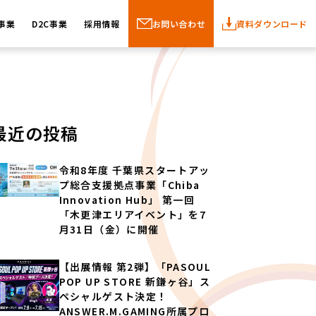
事業
D2C事業
採用情報
お問い合わせ
資料ダウンロード
最近の投稿
令和8年度 千葉県スタートアッ
プ総合支援拠点事業「Chiba
Innovation Hub」 第一回
「木更津エリアイベント」を7
月31日（金）に開催
【出展情報 第2弾】「PASOUL
POP UP STORE 新鎌ヶ谷」ス
ペシャルゲスト決定！
ANSWER.M.GAMING所属プロ