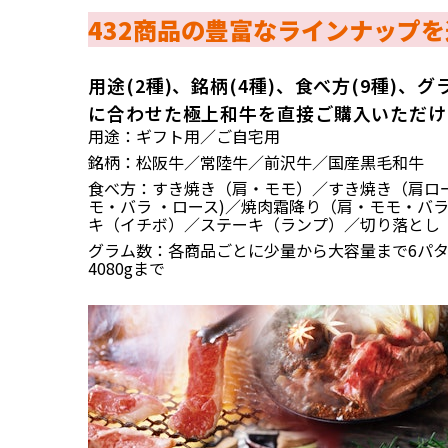
432商品の豊富なラインナップを
用途(2種)、銘柄(4種)、食べ方(9種)、
に合わせた極上和牛を直接ご購入いただけ
用途：ギフト用／ご自宅用
銘柄：松阪牛／常陸牛／前沢牛／国産黒毛和牛
食べ方：すき焼き（肩・モモ）／すき焼き（肩ロ
モ・バラ ・ロース)／焼肉霜降り（肩・モモ・バ
キ（イチボ）／ステーキ（ランプ）／切り落とし
グラム数：各商品ごとに少量から大容量まで6パター
4080gまで