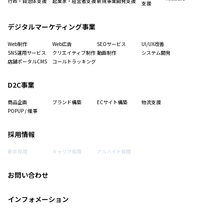
行政・自治体支援
起業家・経営者支援
新規事業開発支援
支援
デジタルマーケティング事業
Web制作
Web広告
SEOサービス
UI/UX改善
SNS運用サービス
クリエイティブ制作
動画制作
システム開発
店舗ポータルCMS
コールトラッキング
D2C事業
商品企画
ブランド構築
ECサイト構築
物流支援
POPUP / 催事
採用情報
新卒採用
キャリア採用
アルバイト採用
お問い合わせ
インフォメーション