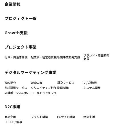
企業情報
プロジェクト一覧
Growth支援
プロジェクト事業
ブランド・商品開発
行政・自治体支援
起業家・経営者支援
新規事業開発支援
支援
デジタルマーケティング事業
Web制作
Web広告
SEOサービス
UI/UX改善
SNS運用サービス
クリエイティブ制作
動画制作
システム開発
店舗ポータルCMS
コールトラッキング
D2C事業
商品企画
ブランド構築
ECサイト構築
物流支援
POPUP / 催事