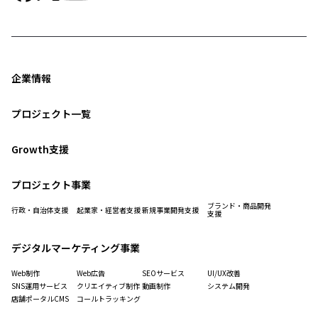
企業情報
プロジェクト一覧
Growth支援
プロジェクト事業
ブランド・商品開発
行政・自治体支援
起業家・経営者支援
新規事業開発支援
支援
デジタルマーケティング事業
Web制作
Web広告
SEOサービス
UI/UX改善
SNS運用サービス
クリエイティブ制作
動画制作
システム開発
店舗ポータルCMS
コールトラッキング