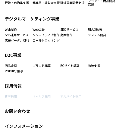
ブランド・商品開発
行政・自治体支援
起業家・経営者支援
新規事業開発支援
支援
デジタルマーケティング事業
Web制作
Web広告
SEOサービス
UI/UX改善
SNS運用サービス
クリエイティブ制作
動画制作
システム開発
店舗ポータルCMS
コールトラッキング
D2C事業
商品企画
ブランド構築
ECサイト構築
物流支援
POPUP / 催事
採用情報
新卒採用
キャリア採用
アルバイト採用
お問い合わせ
インフォメーション