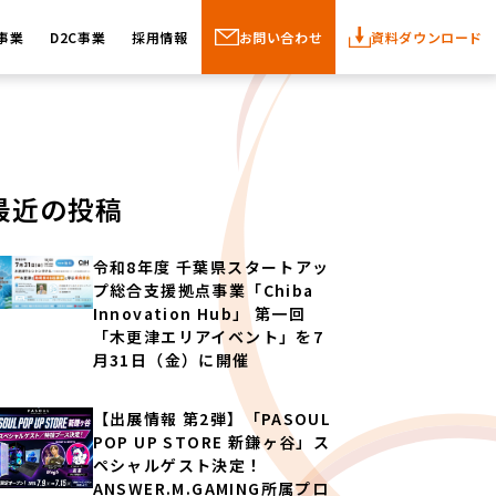
事業
D2C事業
採用情報
お問い合わせ
資料ダウンロード
最近の投稿
令和8年度 千葉県スタートアッ
プ総合支援拠点事業「Chiba
Innovation Hub」 第一回
「木更津エリアイベント」を7
月31日（金）に開催
【出展情報 第2弾】「PASOUL
POP UP STORE 新鎌ヶ谷」ス
ペシャルゲスト決定！
ANSWER.M.GAMING所属プロ