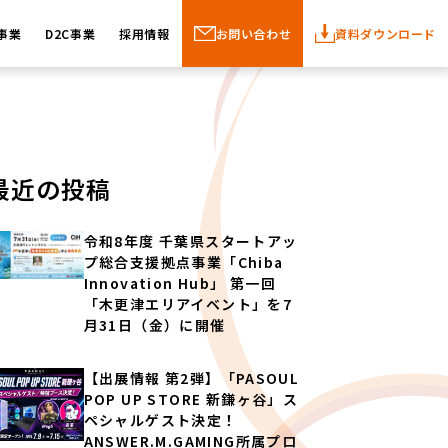
事業
D2C事業
採用情報
お問い合わせ
資料ダウンロード
最近の投稿
令和8年度 千葉県スタートアッ
プ総合支援拠点事業「Chiba
Innovation Hub」 第一回
「木更津エリアイベント」を7
月31日（金）に開催
【出展情報 第2弾】「PASOUL
POP UP STORE 新鎌ヶ谷」ス
ペシャルゲスト決定！
ANSWER.M.GAMING所属プロ