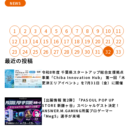
NEWS
1
2
3
4
5
6
7
8
9
10
11
12
13
14
15
16
17
18
19
20
21
22
23
24
25
26
27
28
29
30
31
32
33
最近の投稿
令和8年度 千葉県スタートアップ総合支援拠点
事業「Chiba Innovation Hub」 第一回「木
更津エリアイベント」を7月31日（金）に開催
【出展情報 第2弾】「PASOUL POP UP
STORE 新鎌ヶ谷」スペシャルゲスト決定！
ANSWER.M.GAMING所属プロゲーマー
「Meg5」選手が来場