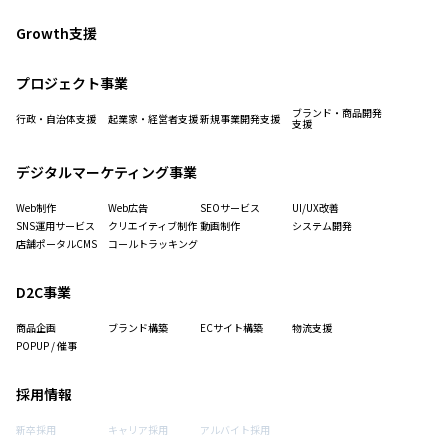
Growth支援
プロジェクト事業
ブランド・商品開発
行政・自治体支援
起業家・経営者支援
新規事業開発支援
支援
デジタルマーケティング事業
Web制作
Web広告
SEOサービス
UI/UX改善
SNS運用サービス
クリエイティブ制作
動画制作
システム開発
店舗ポータルCMS
コールトラッキング
D2C事業
商品企画
ブランド構築
ECサイト構築
物流支援
POPUP / 催事
採用情報
新卒採用
キャリア採用
アルバイト採用