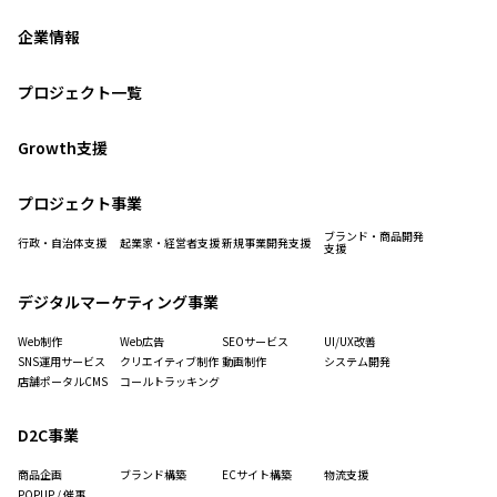
企業情報
プロジェクト一覧
Growth支援
プロジェクト事業
ブランド・商品開発
行政・自治体支援
起業家・経営者支援
新規事業開発支援
支援
デジタルマーケティング事業
Web制作
Web広告
SEOサービス
UI/UX改善
SNS運用サービス
クリエイティブ制作
動画制作
システム開発
店舗ポータルCMS
コールトラッキング
D2C事業
商品企画
ブランド構築
ECサイト構築
物流支援
POPUP / 催事